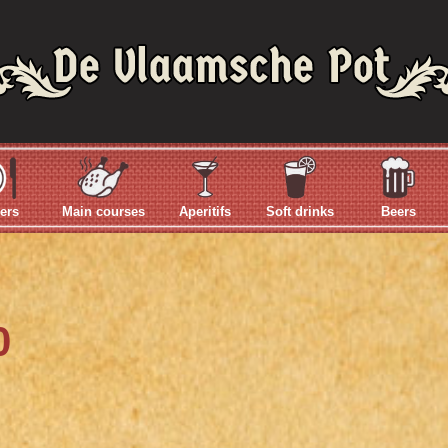
ers
Main courses
Aperitifs
Soft drinks
Beers
0