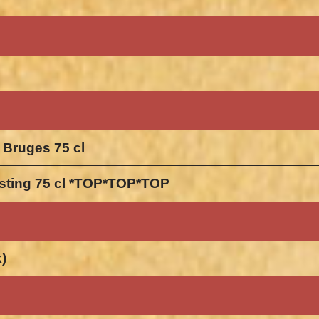
 Bruges 75 cl
gisting 75 cl *TOP*TOP*TOP
k)