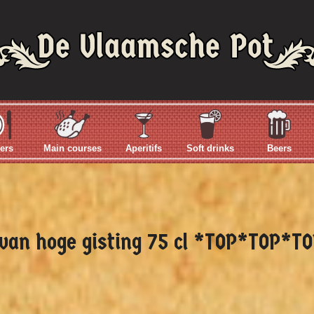
ers
Main courses
Aperitifs
Soft drinks
Beers
l van hoge gisting 75 cl *TOP*TOP*T