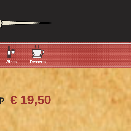
Wines
Desserts
€ 19,50
OP