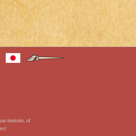
ouw kiekske, of
jes!