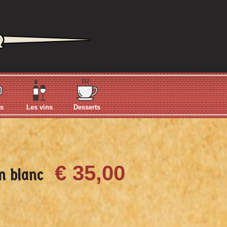
es
Les vins
Desserts
€ 35,00
n blanc