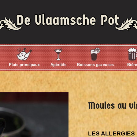
Plats principaux
Apéritifs
Boissons gazeuses
Bièr
Moules au vi
LES ALLERGIES