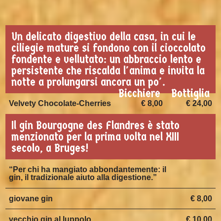
Un delicato digestivo della casa, in cui le
ciliegie mature si fondono con il cioccolato
fondente e vellutato: un abbraccio lento e
persistente che riscalda l'anima e invita la
notte a prolungarsi ancora un po'.
Bicchiere
Bottiglia
Velvety Chocolate-Cherries
€ 8,00
€ 24,00
Il gin Bourgogne des Flandres è stato
menzionato per la prima volta nel XIII
secolo, a Bruges!
“Per chi ha mangiato abbondantemente: il
gin, il tradizionale aiuto alla digestione.”
giovane gin
€ 8,00
vecchio gin al luppolo
€ 10,00