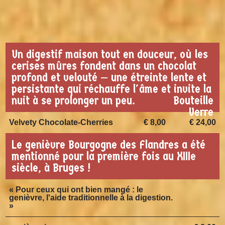
Un digestif maison tout en douceur, où les
cerises mûres fondent dans un chocolat
profond et velouté — une étreinte lente et
persistante qui réchauffe l'âme et invite la
nuit à se prolonger un peu.
Bouteille
Verre
Velvety Chocolate-Cherries
€ 8,00
€ 24,00
Le genièvre Bourgogne des Flandres a été
mentionné pour la première fois au XIIIe
siècle, à Bruges !
« Pour ceux qui ont bien mangé : le
genièvre, l'aide traditionnelle à la digestion.
»