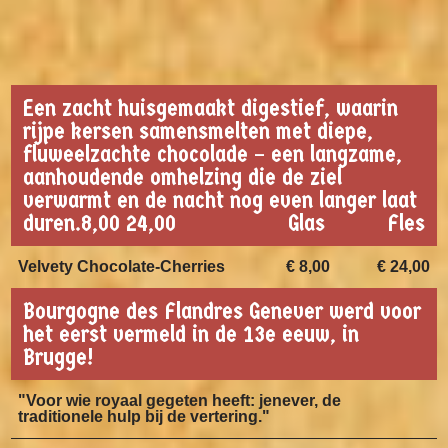
Een zacht huisgemaakt digestief, waarin
rijpe kersen samensmelten met diepe,
fluweelzachte chocolade – een langzame,
aanhoudende omhelzing die de ziel
verwarmt en de nacht nog even langer laat
duren.8,00 24,00
Glas
Fles
Velvety Chocolate-Cherries
€ 8,00
€ 24,00
Bourgogne des Flandres Genever werd voor
het eerst vermeld in de 13e eeuw, in
Brugge!
"Voor wie royaal gegeten heeft: jenever, de
traditionele hulp bij de vertering."