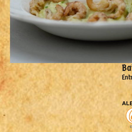
Ba
Ent
AL