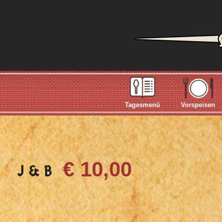
Tagesmenü
Vorspeisen
€ 10,00
J & B