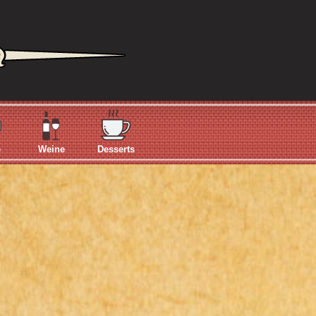
e
Weine
Desserts