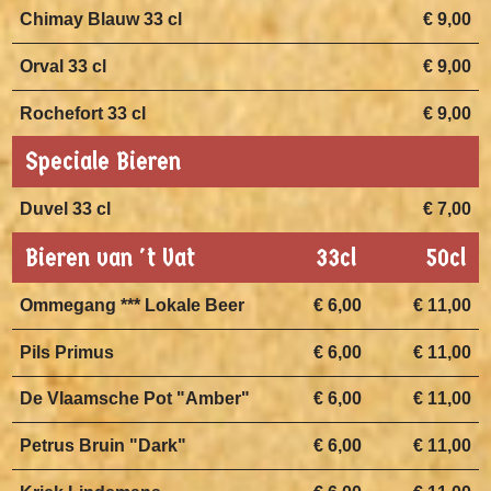
Chimay Blauw 33 cl
€ 9,00
Orval 33 cl
€ 9,00
Rochefort 33 cl
€ 9,00
Speciale Bieren
Duvel 33 cl
€ 7,00
Bieren van 't Vat
33cl
50cl
Ommegang *** Lokale Beer
€ 6,00
€ 11,00
Pils Primus
€ 6,00
€ 11,00
De Vlaamsche Pot "Amber"
€ 6,00
€ 11,00
Petrus Bruin "Dark"
€ 6,00
€ 11,00