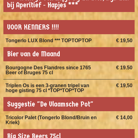
bij Aperitief - Hapjes ***
VOOR KENNERS !!!!
Tongerlo LUX Blond *** TOPTOPTOP
€ 19,50
Bier van de Maand
Bourgogne Des Flandres since 1765
€ 19.50
Beer of Bruges 75 cl
Triplen Os is een 3-granen tripel van
€ 19,50
hoge gisting 75 cl *TOP*TOP*TOP
Suggestie "De Vlaamsche Pot"
Tricolor Palet (Tongerlo Blond/Bruin en
€ 14,00
Kriek)
Big Size Beers 75cl