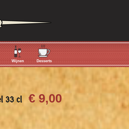
Wijnen
Desserts
€ 9,00
l 33 cl