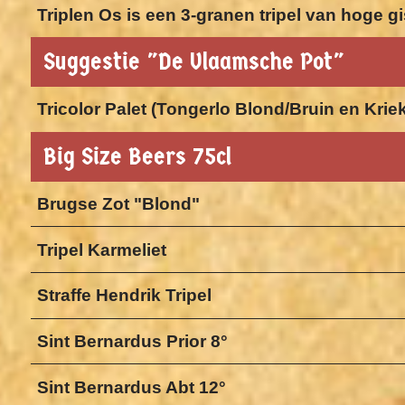
Triplen Os is een 3-granen tripel van hoge 
Suggestie "De Vlaamsche Pot"
Tricolor Palet (Tongerlo Blond/Bruin en Krie
Big Size Beers 75cl
Brugse Zot "Blond"
Tripel Karmeliet
Straffe Hendrik Tripel
Sint Bernardus Prior 8°
Sint Bernardus Abt 12°