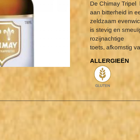
De Chimay Tripel 
aan bitterheid in e
zeldzaam evenwich
is stevig en smeuïg
rozijnachtige
toets, afkomstig v
ALLERGIEËN