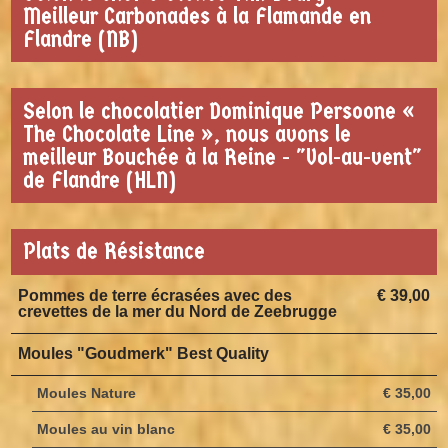
Meilleur Carbonades à la Flamande en
Flandre (NB)
Selon le chocolatier Dominique Persoone «
The Chocolate Line », nous avons le
meilleur Bouchée à la Reine - "Vol-au-vent"
de Flandre (HLN)
Plats de Résistance
Pommes de terre écrasées avec des
€ 39,00
crevettes de la mer du Nord de Zeebrugge
Moules "Goudmerk" Best Quality
Moules Nature
€ 35,00
Moules au vin blanc
€ 35,00