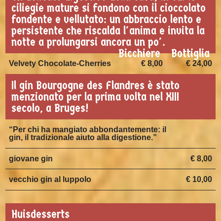
ciliegie mature si fondono con il cioccolato
fondente e vellutato: un abbraccio lento e
persistente che riscalda l'anima e invita la
notte a prolungarsi ancora un po'.
Bicchiere
Bottiglia
Velvety Chocolate-Cherries
€ 8,00
€ 24,00
Il gin Bourgogne des Flandres è stato
menzionato per la prima volta nel XIII
secolo, a Bruges!
“Per chi ha mangiato abbondantemente: il
gin, il tradizionale aiuto alla digestione.”
giovane gin
€ 8,00
vecchio gin al luppolo
€ 10,00
Huisdesserts