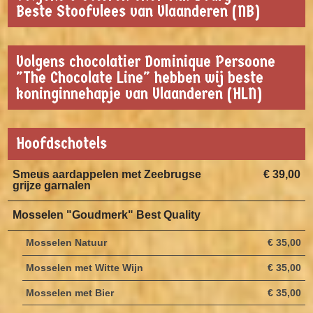
Beste Stoofvlees van Vlaanderen (NB)
Volgens chocolatier Dominique Persoone
"The Chocolate Line" hebben wij beste
koninginnehapje van Vlaanderen (HLN)
Hoofdschotels
Smeus aardappelen met Zeebrugse
€ 39,00
grijze garnalen
Mosselen "Goudmerk" Best Quality
Mosselen Natuur
€ 35,00
Mosselen met Witte Wijn
€ 35,00
Mosselen met Bier
€ 35,00