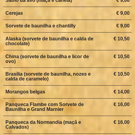
Sábio da avó (maçã e canela)
€ 9,00
Cerejas
€ 9,00
Sorvete de baunilha e chantilly
€ 9,00
Alaska (sorvete de baunilha e calda de
€ 10,50
chocolate)
China (sorvete de baunilha e licor de
€ 10,50
ovo)
Brasília (sorvete de baunilha, nozes e
€ 10,50
calda de caramelo)
Morangos belgas
€ 14,00
Panqueca Flambe com Sorvete de
€ 16,00
Baunilha e Grand Marnier
Panqueca da Normandia (maçã e
€ 16,00
Calvados)