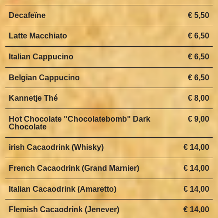
Decafeïne
€ 5,50
Latte Macchiato
€ 6,50
Italian Cappucino
€ 6,50
Belgian Cappucino
€ 6,50
Kannetje Thé
€ 8,00
Hot Chocolate "Chocolatebomb" Dark
€ 9,00
Chocolate
irish Cacaodrink (Whisky)
€ 14,00
French Cacaodrink (Grand Marnier)
€ 14,00
Italian Cacaodrink (Amaretto)
€ 14,00
Flemish Cacaodrink (Jenever)
€ 14,00