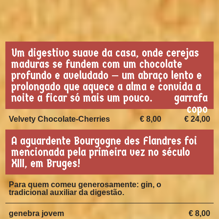
Um digestivo suave da casa, onde cerejas
maduras se fundem com um chocolate
profundo e aveludado — um abraço lento e
prolongado que aquece a alma e convida a
noite a ficar só mais um pouco.
garrafa
copo
Velvety Chocolate-Cherries
€ 8,00
€ 24,00
A aguardente Bourgogne des Flandres foi
mencionada pela primeira vez no século
XIII, em Bruges!
Para quem comeu generosamente: gin, o
tradicional auxiliar da digestão.
genebra jovem
€ 8,00