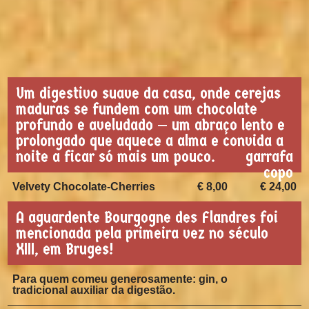
Um digestivo suave da casa, onde cerejas
maduras se fundem com um chocolate
profundo e aveludado — um abraço lento e
prolongado que aquece a alma e convida a
noite a ficar só mais um pouco.
garrafa
copo
Velvety Chocolate-Cherries
€ 8,00
€ 24,00
A aguardente Bourgogne des Flandres foi
mencionada pela primeira vez no século
XIII, em Bruges!
Para quem comeu generosamente: gin, o
tradicional auxiliar da digestão.