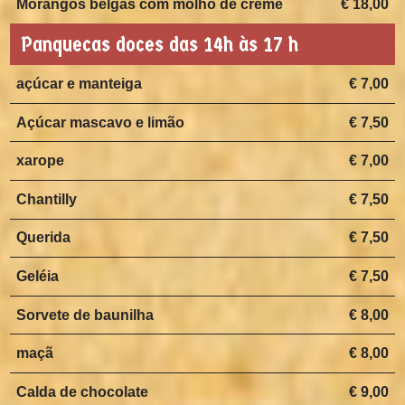
Morangos belgas com molho de creme
€ 18,00
Panquecas doces das 14h às 17 h
açúcar e manteiga
€ 7,00
Açúcar mascavo e limão
€ 7,50
xarope
€ 7,00
Chantilly
€ 7,50
Querida
€ 7,50
Geléia
€ 7,50
Sorvete de baunilha
€ 8,00
maçã
€ 8,00
Calda de chocolate
€ 9,00