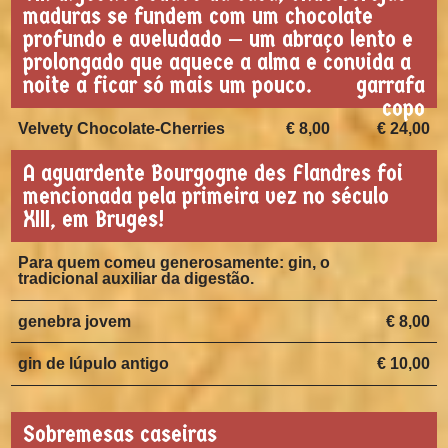
maduras se fundem com um chocolate
profundo e aveludado — um abraço lento e
prolongado que aquece a alma e convida a
noite a ficar só mais um pouco.
garrafa
copo
Velvety Chocolate-Cherries
€ 8,00
€ 24,00
A aguardente Bourgogne des Flandres foi
mencionada pela primeira vez no século
XIII, em Bruges!
Para quem comeu generosamente: gin, o
tradicional auxiliar da digestão.
genebra jovem
€ 8,00
gin de lúpulo antigo
€ 10,00
Sobremesas caseiras