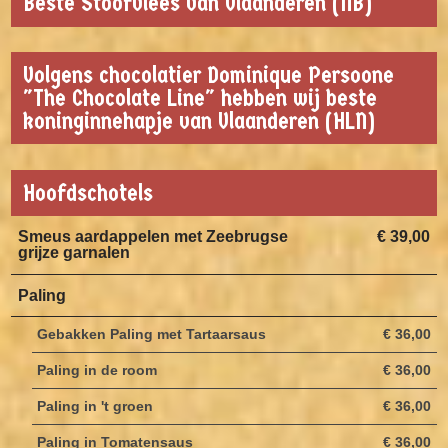
Beste Stoofvlees van Vlaanderen (NB)
Volgens chocolatier Dominique Persoone
"The Chocolate Line" hebben wij beste
koninginnehapje van Vlaanderen (HLN)
Hoofdschotels
Smeus aardappelen met Zeebrugse
€ 39,00
grijze garnalen
Paling
Gebakken Paling met Tartaarsaus
€ 36,00
Paling in de room
€ 36,00
Paling in 't groen
€ 36,00
Paling in Tomatensaus
€ 36,00