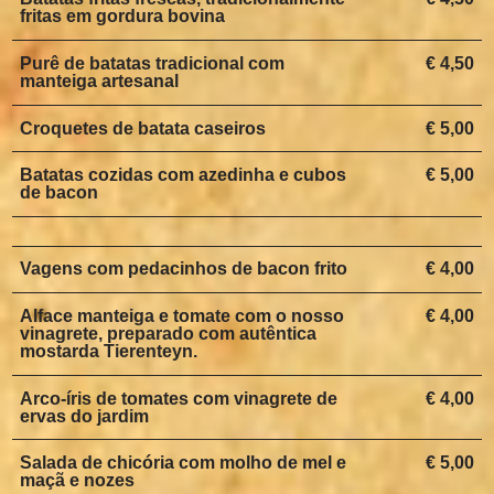
fritas em gordura bovina
Purê de batatas tradicional com
€ 4,50
manteiga artesanal
Croquetes de batata caseiros
€ 5,00
Batatas cozidas com azedinha e cubos
€ 5,00
de bacon
Vagens com pedacinhos de bacon frito
€ 4,00
Alface manteiga e tomate com o nosso
€ 4,00
vinagrete, preparado com autêntica
mostarda Tierenteyn.
Arco-íris de tomates com vinagrete de
€ 4,00
ervas do jardim
Salada de chicória com molho de mel e
€ 5,00
maçã e nozes