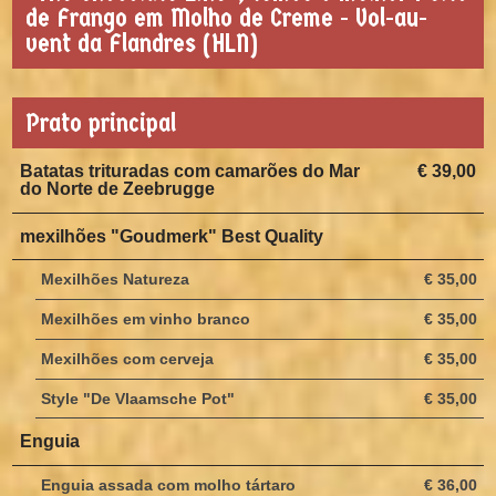
de Frango em Molho de Creme - Vol-au-
vent da Flandres (HLN)
Prato principal
Batatas trituradas com camarões do Mar
€ 39,00
do Norte de Zeebrugge
mexilhões "Goudmerk" Best Quality
Mexilhões Natureza
€ 35,00
Mexilhões em vinho branco
€ 35,00
Mexilhões com cerveja
€ 35,00
Style "De Vlaamsche Pot"
€ 35,00
Enguia
Enguia assada com molho tártaro
€ 36,00