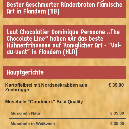
Bester Geschmorter Rinderbraten flämische
Art in Flandern (NB)
Laut Chocolatier Dominique Persoone „The
Chocolate Line“ haben wir das beste
Hühnerfrikassee auf Königlicher Art - "Vol-
au-vent" in Flandern (HLN)
Hauptgerichte
Kartoffelbrei mit Nordseekrabben aus
€ 39,00
Zeebrügge
Muscheln "Goudmerk" Best Quality
Muscheln Natur
€ 35,00
Muscheln in Weißwein
€ 35,00