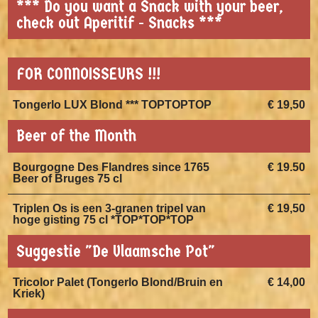
*** Do you want a Snack with your beer,
check out Aperitif - Snacks ***
FOR CONNOISSEURS !!!
Tongerlo LUX Blond *** TOPTOPTOP
€ 19,50
Beer of the Month
Bourgogne Des Flandres since 1765
€ 19.50
Beer of Bruges 75 cl
Triplen Os is een 3-granen tripel van
€ 19,50
hoge gisting 75 cl *TOP*TOP*TOP
Suggestie "De Vlaamsche Pot"
Tricolor Palet (Tongerlo Blond/Bruin en
€ 14,00
Kriek)