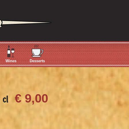
Wines
Desserts
€ 9,00
 cl