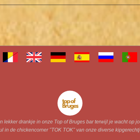
 lekker drankje in onze Top of Bruges bar terwijl je wacht op j
l in de chickencorner "TOK TOK" van onze diverse kipgerecht