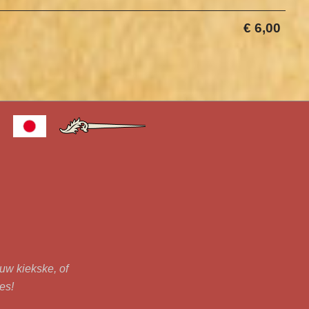
€ 6,00
ouw kiekske, of
jes!