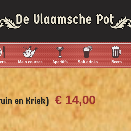
ers
Main courses
Aperitifs
Soft drinks
Beers
€ 14,00
ruin en Kriek)