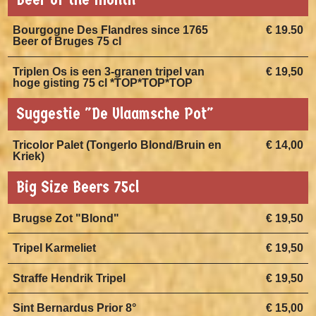
Bourgogne Des Flandres since 1765
€ 19.50
Beer of Bruges 75 cl
Triplen Os is een 3-granen tripel van
€ 19,50
hoge gisting 75 cl *TOP*TOP*TOP
Suggestie "De Vlaamsche Pot"
Tricolor Palet (Tongerlo Blond/Bruin en
€ 14,00
Kriek)
Big Size Beers 75cl
Brugse Zot "Blond"
€ 19,50
Tripel Karmeliet
€ 19,50
Straffe Hendrik Tripel
€ 19,50
Sint Bernardus Prior 8°
€ 15,00