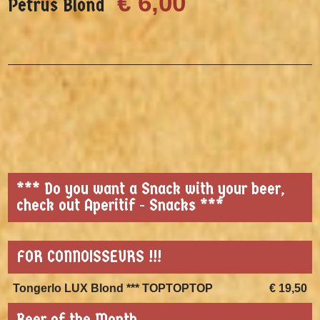
€ 6,00
Petrus Blond
*** Do you want a Snack with your beer,
check out Aperitif - Snacks ***
FOR CONNOISSEURS !!!
Tongerlo LUX Blond *** TOPTOPTOP
€ 19,50
Beer of the Month