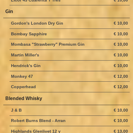
Licor 43 Cuarenta Y Tres
€ 10,00
Gin
Gordon's London Dry Gin
€ 10,00
Bombay Sapphire
€ 10,00
Mombasa "Strawberry" Premium Gin
€ 10,00
Martin Miller's
€ 10,00
Hendrick's Gin
€ 10,00
Monkey 47
€ 12,00
Copperhead
€ 12,00
Blended Whisky
J & B
€ 10,00
Robert Burns Blend - Arran
€ 10,00
Highlands Glenlivet 12 y
€ 13,00