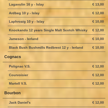
Lagavulin 16 y - Islay
€ 13,00
Ardbeg 10 y - Islay
€ 12,00
Laphroaig 10 y - Islay
€ 10,00
Knockando 12 years Single Malt Scotch Whisky
€ 12,00
Jameson - Ierland
€ 10,00
Black Bush Bushmills Redbrest 12 y - Ierland
€ 10,00
Cognacs
Polignac V.S.
€ 12,00
Courvoisier
€ 12,00
Martell V.S.
€ 12,00
Bourbon
Jack Daniel's
€ 12,00