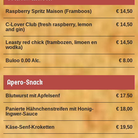
Raspberry Spritz Maison (Framboos)
€ 14,50
C-Lover Club (fresh raspberry, lemon
€ 14,50
and gin)
Leasty red chick (frambozen, limoen en
€ 14,50
wodka)
Buloo 0.00 Alc.
€ 8.00
Apero-Snack
Blutwurst mit Apfelsenf
€ 17.50
Panierte Hähnchenstreifen mit Honig-
€ 18,00
Ingwer-Sauce
Käse-Senf-Kroketten
€ 19,50