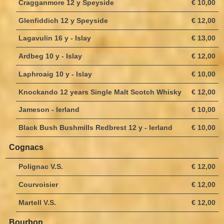
Cragganmore 12 y Speyside
€ 10,00
Glenfiddich 12 y Speyside
€ 12,00
Lagavulin 16 y - Islay
€ 13,00
Ardbeg 10 y - Islay
€ 12,00
Laphroaig 10 y - Islay
€ 10,00
Knockando 12 years Single Malt Scotch Whisky
€ 12,00
Jameson - Ierland
€ 10,00
Black Bush Bushmills Redbrest 12 y - Ierland
€ 10,00
Cognacs
Polignac V.S.
€ 12,00
Courvoisier
€ 12,00
Martell V.S.
€ 12,00
Bourbon