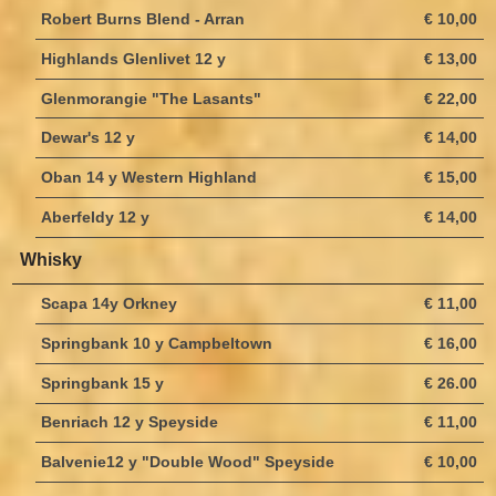
Robert Burns Blend - Arran
€ 10,00
Highlands Glenlivet 12 y
€ 13,00
Glenmorangie "The Lasants"
€ 22,00
Dewar's 12 y
€ 14,00
Oban 14 y Western Highland
€ 15,00
Aberfeldy 12 y
€ 14,00
Whisky
Scapa 14y Orkney
€ 11,00
Springbank 10 y Campbeltown
€ 16,00
Springbank 15 y
€ 26.00
Benriach 12 y Speyside
€ 11,00
Balvenie12 y "Double Wood" Speyside
€ 10,00