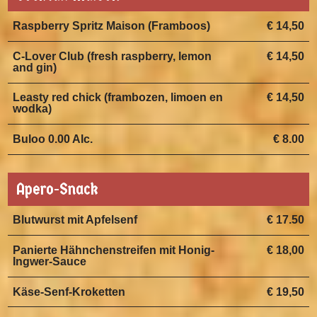
Raspberry Spritz Maison (Framboos)
€ 14,50
C-Lover Club (fresh raspberry, lemon
€ 14,50
and gin)
Leasty red chick (frambozen, limoen en
€ 14,50
wodka)
Buloo 0.00 Alc.
€ 8.00
Apero-Snack
Blutwurst mit Apfelsenf
€ 17.50
Panierte Hähnchenstreifen mit Honig-
€ 18,00
Ingwer-Sauce
Käse-Senf-Kroketten
€ 19,50