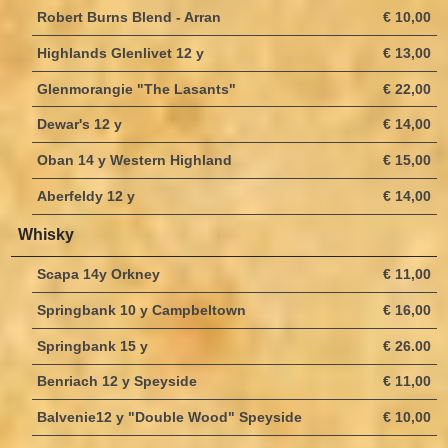
Robert Burns Blend - Arran
€ 10,00
Highlands Glenlivet 12 y
€ 13,00
Glenmorangie "The Lasants"
€ 22,00
Dewar's 12 y
€ 14,00
Oban 14 y Western Highland
€ 15,00
Aberfeldy 12 y
€ 14,00
Whisky
Scapa 14y Orkney
€ 11,00
Springbank 10 y Campbeltown
€ 16,00
Springbank 15 y
€ 26.00
Benriach 12 y Speyside
€ 11,00
Balvenie12 y "Double Wood" Speyside
€ 10,00