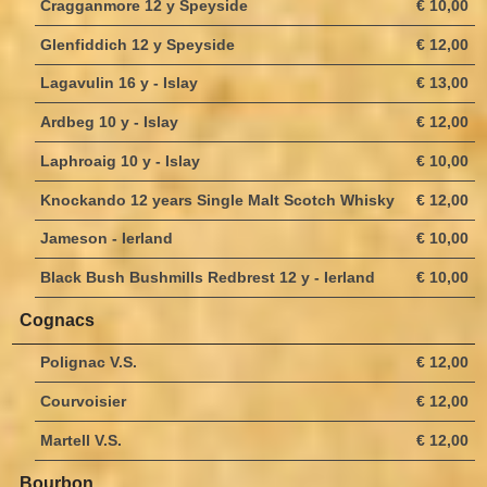
Cragganmore 12 y Speyside
€ 10,00
Glenfiddich 12 y Speyside
€ 12,00
Lagavulin 16 y - Islay
€ 13,00
Ardbeg 10 y - Islay
€ 12,00
Laphroaig 10 y - Islay
€ 10,00
Knockando 12 years Single Malt Scotch Whisky
€ 12,00
Jameson - Ierland
€ 10,00
Black Bush Bushmills Redbrest 12 y - Ierland
€ 10,00
Cognacs
Polignac V.S.
€ 12,00
Courvoisier
€ 12,00
Martell V.S.
€ 12,00
Bourbon