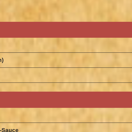
n)
r-Sauce