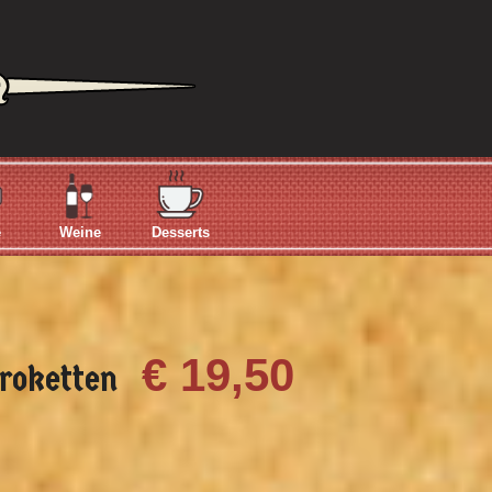
e
Weine
Desserts
€ 19,50
roketten